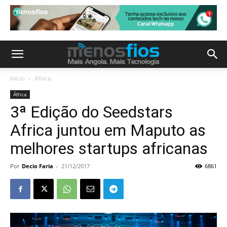
Início
África
África
3ª Edição do Seedstars
Africa juntou em Maputo as
melhores startups africanas
Por
Decio Faria
-
21/12/2017
6861