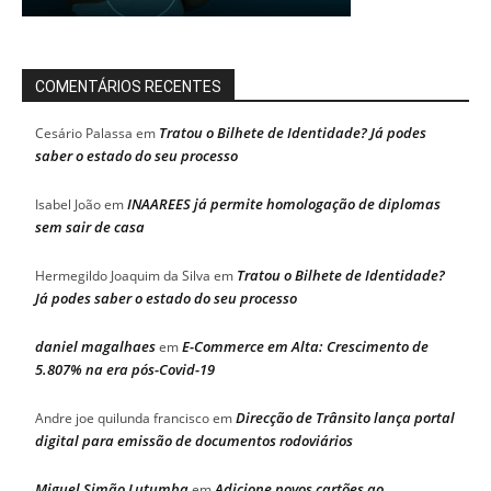
COMENTÁRIOS RECENTES
Tratou o Bilhete de Identidade? Já podes
Cesário Palassa
em
saber o estado do seu processo
INAAREES já permite homologação de diplomas
Isabel João
em
sem sair de casa
Tratou o Bilhete de Identidade?
Hermegildo Joaquim da Silva
em
Já podes saber o estado do seu processo
daniel magalhaes
E-Commerce em Alta: Crescimento de
em
5.807% na era pós-Covid-19
Direcção de Trânsito lança portal
Andre joe quilunda francisco
em
digital para emissão de documentos rodoviários
Miguel Simão Lutumba
Adicione novos cartões ao
em