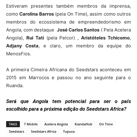
Estiveram presentes também membros da imprensa,
como
Carolina Barros
(pela On Time), assim como outros
membros do ecossistema de empreendedorismo em
Angola, com destaque
José Carlos Santos
( Pela Acelera
Angola),
Rui Tati
(pela Pelcor) ,
Aristóteles Tchicomo
,
Adjany Costa
, e claro, um membro da equipe do
MenosFios.
A primeira Cimeira Africana do Seedstars aconteceu em
2015 em Marrocos e passou no ano seguinte para o
Ruanda.
Será que Angola tem potencial para ser o país
escolhido para a próxima edição do Seedstars Africa?
TAGS
7 Mobile
Acelera Angola
KiandaHub
On Time
Seedstars
Seedstars Africa
Tupuca