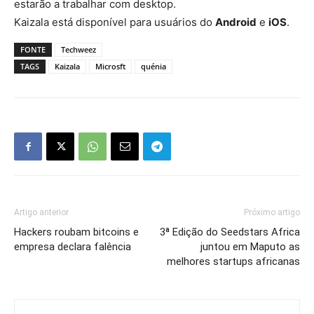
estarão a trabalhar com desktop.
Kaizala está disponível para usuários do
Android
e
iOS
.
FONTE
Techweez
TAGS
Kaizala
Microsft
quénia
Artigo anterior
Próximo artigo
Hackers roubam bitcoins e
3ª Edição do Seedstars Africa
empresa declara falência
juntou em Maputo as
melhores startups africanas