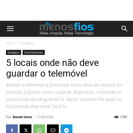
Início
Gadgets
Gadgets
Smartphones
5 locais onde não deve
guardar o telemóvel
Manter o telemóvel a funcionar como deve ser implica ter
atenção à forma como cuida do dispositivo, incluindo os
locais onde decide guardá-lo. Assim, dizemos-lhe quais os
locais onde deve evitar fazê-lo
Por
Daniel Geto
-
11/05/2026
1197