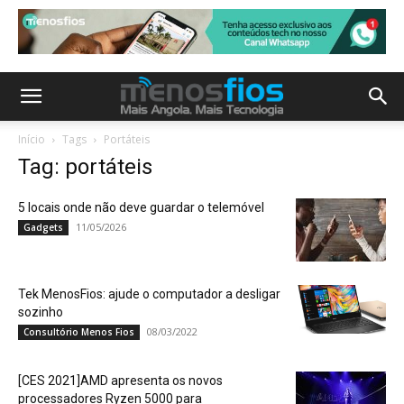
Início
Tags
Portáteis
Tag: portáteis
5 locais onde não deve guardar o telemóvel
11/05/2026
Gadgets
Tek MenosFios: ajude o computador a desligar
sozinho
08/03/2022
Consultório Menos Fios
[CES 2021]AMD apresenta os novos
processadores Ryzen 5000 para