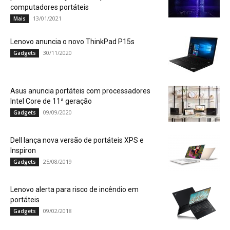
computadores portáteis
13/01/2021
Mais
Lenovo anuncia o novo ThinkPad P15s
30/11/2020
Gadgets
Asus anuncia portáteis com processadores
Intel Core de 11ª geração
09/09/2020
Gadgets
Dell lança nova versão de portáteis XPS e
Inspiron
25/08/2019
Gadgets
Lenovo alerta para risco de incêndio em
portáteis
09/02/2018
Gadgets