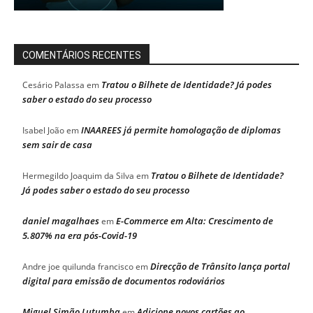
COMENTÁRIOS RECENTES
Tratou o Bilhete de Identidade? Já podes
Cesário Palassa
em
saber o estado do seu processo
INAAREES já permite homologação de diplomas
Isabel João
em
sem sair de casa
Tratou o Bilhete de Identidade?
Hermegildo Joaquim da Silva
em
Já podes saber o estado do seu processo
daniel magalhaes
E-Commerce em Alta: Crescimento de
em
5.807% na era pós-Covid-19
Direcção de Trânsito lança portal
Andre joe quilunda francisco
em
digital para emissão de documentos rodoviários
Miguel Simão Lutumba
Adicione novos cartões ao
em