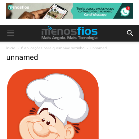
Início
6 aplicações para quem vive sozinho
unnamed
unnamed