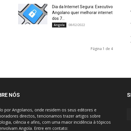
Dia da Internet Segura: Executivo
Angolano quer melhorar internet
dos 7...
08/02/2022
Angola
Página 1 de 4
BRE NÓS
S
do por Angolanos, onde residem os seus editores e
boradores directos, tencionamos trazer artigos sobre
ologia, ciência e afins, com uma maior incidência à tópicos
envolvam Angola. Entre em contato: