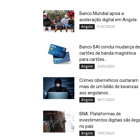
Banco Mundial apoia a
aceleração digital em Angola
01/07/2024
Angola
Banco BAI conclui mudança de
cartões de banda magnética
para cartões...
25/02/2023
Angola
Crimes cibernéticos custaram
mais de um bilião de kwanzas
aos angolanos...
18/11/2022
Angola
BNA: Plataformas de
investimentos digitais são ileg
no país
15/07/2022
Angola