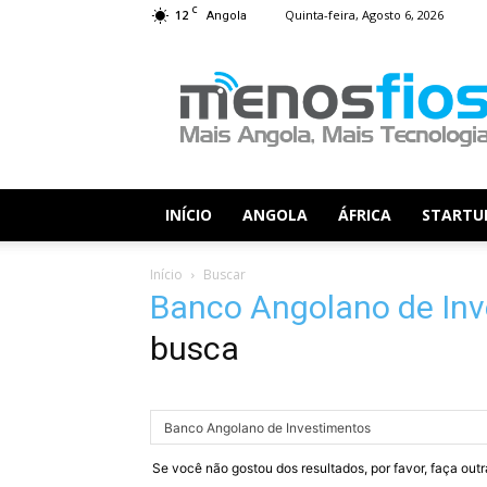
C
12
Quinta-feira, Agosto 6, 2026
Angola
Menos
Fios
INÍCIO
ANGOLA
ÁFRICA
STARTU
Início
Buscar
Banco Angolano de In
busca
Se você não gostou dos resultados, por favor, faça out