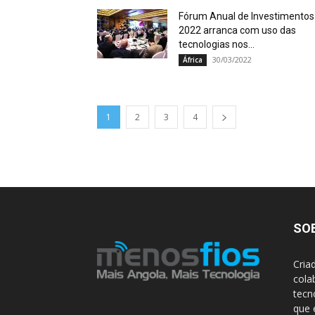
Fórum Anual de Investimentos
2022 arranca com uso das
tecnologias nos...
30/03/2022
África
1
2
3
4
SO
Cria
cola
tecn
que 