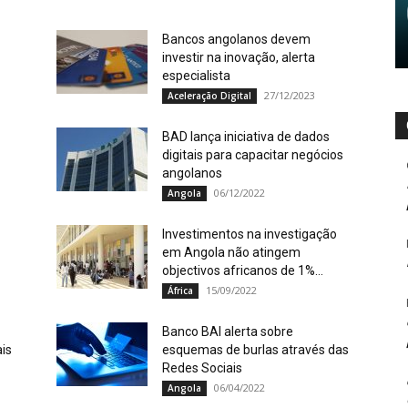
Bancos angolanos devem
investir na inovação, alerta
especialista
27/12/2023
Aceleração Digital
BAD lança iniciativa de dados
digitais para capacitar negócios
angolanos
06/12/2022
Angola
Investimentos na investigação
em Angola não atingem
objectivos africanos de 1%...
15/09/2022
África
Banco BAI alerta sobre
ais
esquemas de burlas através das
Redes Sociais
06/04/2022
Angola