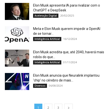
Elon Musk apresenta IA para rivalizar com o
ChatGPT e DeepSeek
20/02/2025
Aceleração Digital
Meta e Elon Musk querem impedir a OpenAI
de se tornar...
16/12/2024
Inteligência Artificial
Elon Musk acredita que, até 2040, haverá mais
robôs do que...
01/11/2024
Inteligência Artificial
Elon Musk anuncia que Neuralink implantou
‘chip’ no cérebro de mais...
06/08/2024
Diversos
1
2
3