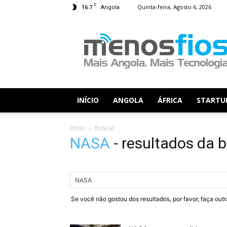
C
16.7
Quinta-feira, Agosto 6, 2026
Angola
Menos
Fios
INÍCIO
ANGOLA
ÁFRICA
STARTU
Início
Buscar
NASA
-
resultados da 
Se você não gostou dos resultados, por favor, faça out