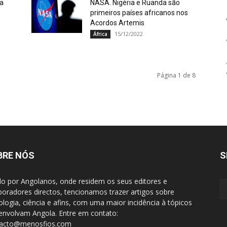
la
NASA. Nigéria e Ruanda são
primeiros países africanos nos
Acordos Artemis
15/12/2022
África
Página 1 de 8
BRE NÓS
S
do por Angolanos, onde residem os seus editores e
boradores directos, tencionamos trazer artigos sobre
ologia, ciência e afins, com uma maior incidência à tópicos
envolvam Angola. Entre em contato:
tacto@menosfios.com