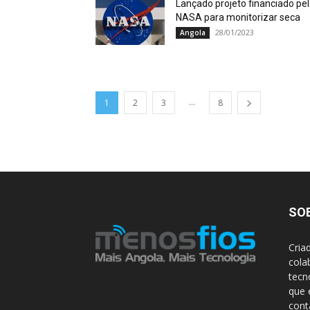
Lançado projeto financiado pe
NASA para monitorizar seca
28/01/2023
Angola
...
1
2
3
8
SO
Cria
cola
tecn
que 
con