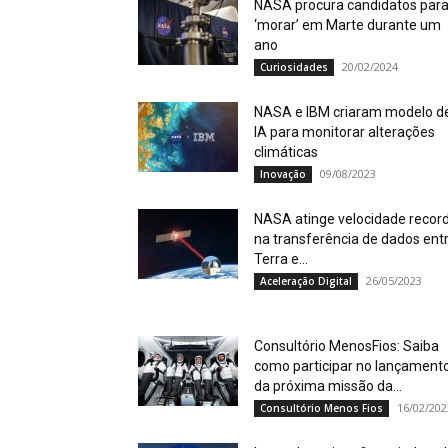
NASA procura candidatos par
‘morar’ em Marte durante um
ano
20/02/2024
Curiosidades
NASA e IBM criaram modelo d
IA para monitorar alterações
climáticas
09/08/2023
Inovação
NASA atinge velocidade recor
na transferência de dados ent
Terra e...
26/05/2023
Aceleração Digital
Consultório MenosFios: Saiba
como participar no lançament
da próxima missão da...
16/02/202
Consultório Menos Fios