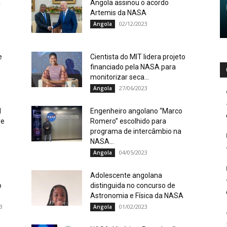
a
Angola assinou o acordo
Artemis da NASA
02/12/2023
Angola
e
Cientista do MIT lidera projeto
financiado pela NASA para
monitorizar seca...
27/06/2023
Angola
d
Engenheiro angolano “Marco
re
Romero” escolhido para
programa de intercâmbio na
NASA...
04/05/2023
Angola
Adolescente angolana
o
distinguida no concurso de
Astronomia e Física da NASA
3
01/02/2023
Angola