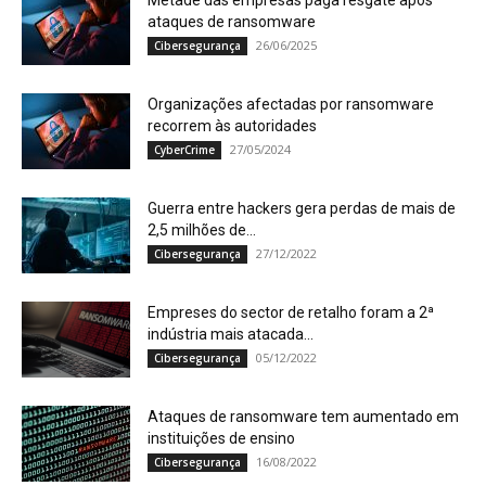
Metade das empresas paga resgate após
ataques de ransomware
26/06/2025
Cibersegurança
Organizações afectadas por ransomware
recorrem às autoridades
27/05/2024
CyberCrime
Guerra entre hackers gera perdas de mais de
2,5 milhões de...
27/12/2022
Cibersegurança
Empreses do sector de retalho foram a 2ª
indústria mais atacada...
05/12/2022
Cibersegurança
Ataques de ransomware tem aumentado em
instituições de ensino
16/08/2022
Cibersegurança