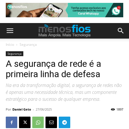
Início
Segurança
Segurança
A segurança de rede é a
primeira linha de defesa
Na era da transformação digital, a segurança de redes não
é apenas uma necessidade técnica, mas um componente
estratégico para o sucesso de qualquer empresa.
Por
Daniel Geto
-
27/06/2025
1897