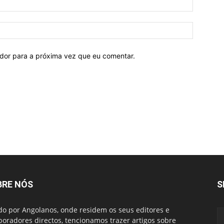
ador para a próxima vez que eu comentar.
BRE NÓS
S
do por Angolanos, onde residem os seus editores e
boradores directos, tencionamos trazer artigos sobre