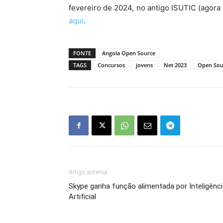
fevereiro de 2024, no antigo ISUTIC (agora
aqui
.
FONTE
Angola Open Source
TAGS
Concursos
jovens
Net 2023
Open Sou
Artigo anterior
Skype ganha função alimentada por Inteligênc
Artificial