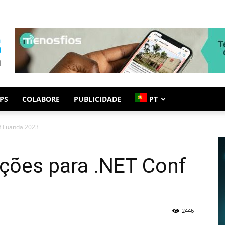
PS
COLABORE
PUBLICIDADE
PT
nf Luanda 2023
ições para .NET Conf
2446