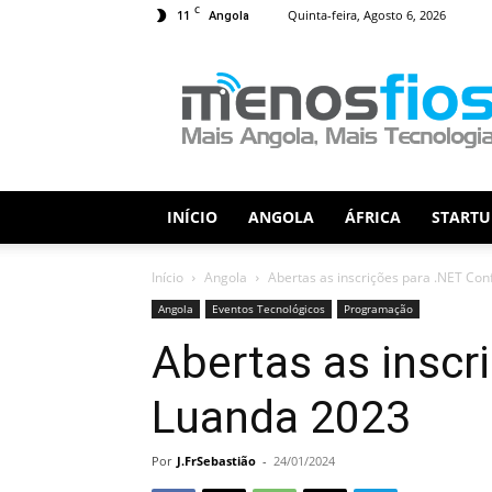
C
11
Quinta-feira, Agosto 6, 2026
Angola
Menos
Fios
INÍCIO
ANGOLA
ÁFRICA
STARTU
Início
Angola
Abertas as inscrições para .NET Co
Angola
Eventos Tecnológicos
Programação
Abertas as inscr
Luanda 2023
Por
J.FrSebastião
-
24/01/2024