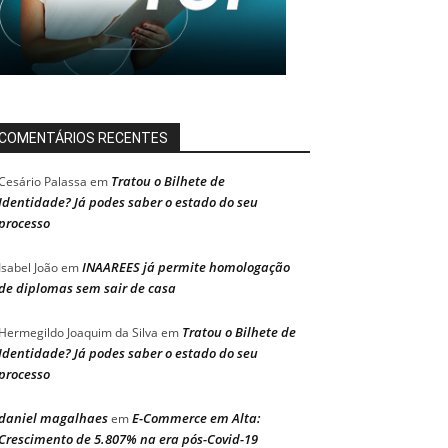
COMENTÁRIOS RECENTES
Tratou o Bilhete de
Cesário Palassa
em
Identidade? Já podes saber o estado do seu
processo
INAAREES já permite homologação
Isabel João
em
de diplomas sem sair de casa
Tratou o Bilhete de
Hermegildo Joaquim da Silva
em
Identidade? Já podes saber o estado do seu
processo
daniel magalhaes
E-Commerce em Alta:
em
Crescimento de 5.807% na era pós-Covid-19