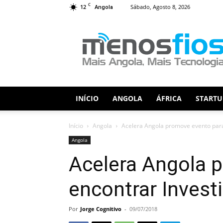
C
12
Sábado, Agosto 8, 2026
Angola
Menos
Fios
INÍCIO
ANGOLA
ÁFRICA
STARTU
Início
Angola
Acelera Angola promove evento para
Angola
Acelera Angola 
encontrar Invest
Por
Jorge Cognitivo
-
09/07/2018