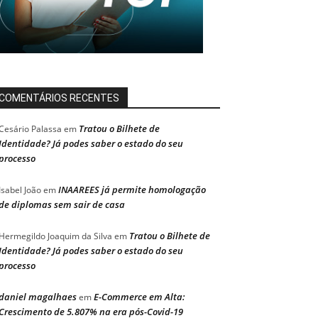
COMENTÁRIOS RECENTES
Tratou o Bilhete de
Cesário Palassa
em
Identidade? Já podes saber o estado do seu
processo
INAAREES já permite homologação
Isabel João
em
de diplomas sem sair de casa
Tratou o Bilhete de
Hermegildo Joaquim da Silva
em
Identidade? Já podes saber o estado do seu
processo
daniel magalhaes
E-Commerce em Alta:
em
Crescimento de 5.807% na era pós-Covid-19