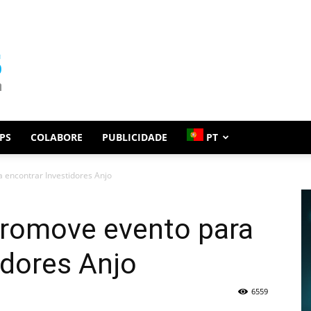
PS
COLABORE
PUBLICIDADE
PT
 encontrar Investidores Anjo
promove evento para
idores Anjo
6559