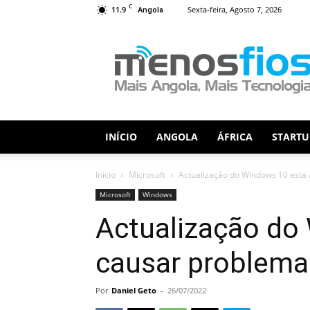
C
11.9
Sexta-feira, Agosto 7, 2026
Angola
Menos
Fios
INÍCIO
ANGOLA
ÁFRICA
STARTU
Início
Microsoft
Actualização do Windows 10 está
Microsoft
Windows
Actualização do
causar problema
Por
Daniel Geto
-
26/07/2022