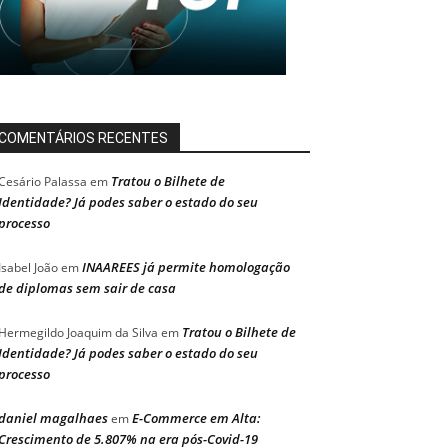
COMENTÁRIOS RECENTES
Tratou o Bilhete de
Cesário Palassa
em
Identidade? Já podes saber o estado do seu
processo
INAAREES já permite homologação
Isabel João
em
de diplomas sem sair de casa
Tratou o Bilhete de
Hermegildo Joaquim da Silva
em
Identidade? Já podes saber o estado do seu
processo
daniel magalhaes
E-Commerce em Alta:
em
Crescimento de 5.807% na era pós-Covid-19