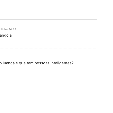
014 No 14:43
 angola
o luanda e que tem pessoas inteligentes?