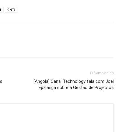
l
CNTI
Próximo artigo
as
[Angola] Canal Technology fala com Joel
Epalanga sobre a Gestão de Projectos