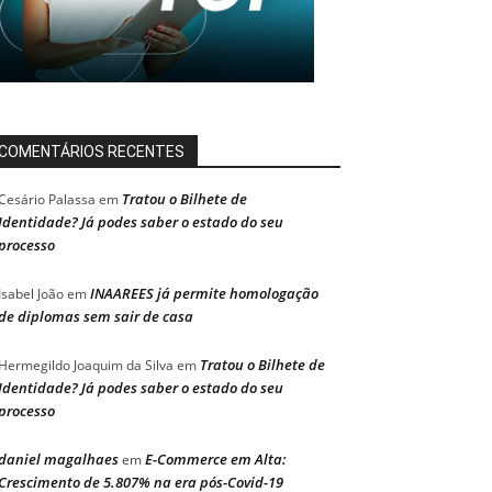
COMENTÁRIOS RECENTES
Tratou o Bilhete de
Cesário Palassa
em
Identidade? Já podes saber o estado do seu
processo
INAAREES já permite homologação
Isabel João
em
de diplomas sem sair de casa
Tratou o Bilhete de
Hermegildo Joaquim da Silva
em
Identidade? Já podes saber o estado do seu
processo
daniel magalhaes
E-Commerce em Alta:
em
Crescimento de 5.807% na era pós-Covid-19