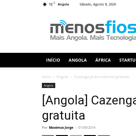
C
12
Sábado, Agosto 8, 2026
Angola
Menos
Fios
INÍCIO
ANGOLA
ÁFRICA
STARTU
Início
Angola
Cazenga já tem internet gratuita
Angola
[Angola] Cazenga
gratuita
Por
Maximus Jorge
-
01/09/2014