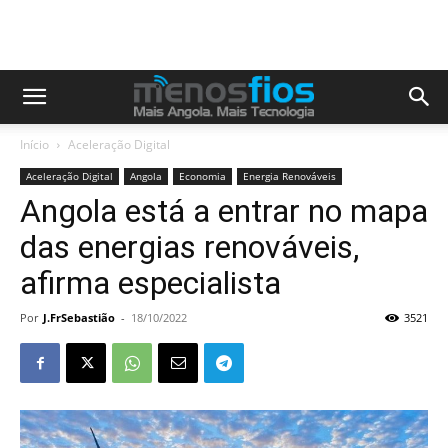
Início
Aceleração Digital
Aceleração Digital
Angola
Economia
Energia Renováveis
Angola está a entrar no mapa
das energias renováveis,
afirma especialista
Por
J.FrSebastião
-
18/10/2022
3521