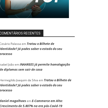
COMENTÁRIOS RECENTES
Tratou o Bilhete de
Cesário Palassa
em
Identidade? Já podes saber o estado do seu
processo
INAAREES já permite homologação
Isabel João
em
de diplomas sem sair de casa
Tratou o Bilhete de
Hermegildo Joaquim da Silva
em
Identidade? Já podes saber o estado do seu
processo
daniel magalhaes
E-Commerce em Alta:
em
Crescimento de 5.807% na era pós-Covid-19