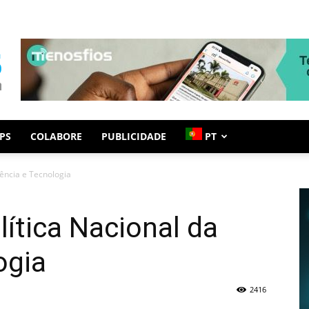
PS
COLABORE
PUBLICIDADE
PT
iência e Tecnologia
ítica Nacional da
ogia
2416