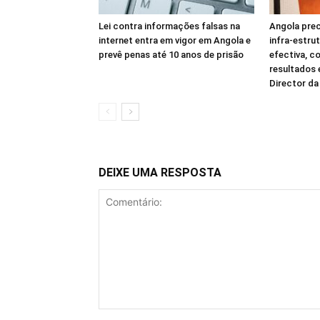
Lei contra informações falsas na
Angola prec
internet entra em vigor em Angola e
infra-estru
prevê penas até 10 anos de prisão
efectiva, c
resultados
Director d
DEIXE UMA RESPOSTA