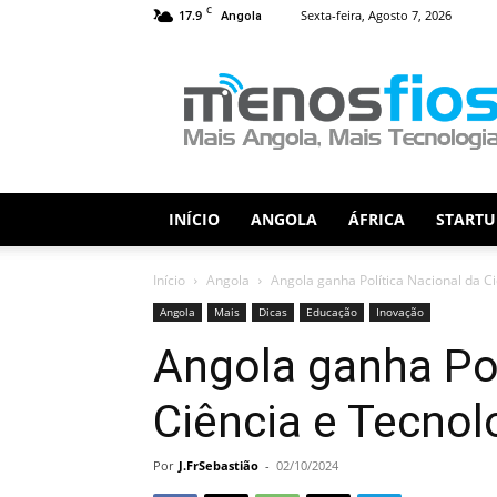
C
17.9
Sexta-feira, Agosto 7, 2026
Angola
Menos
Fios
INÍCIO
ANGOLA
ÁFRICA
STARTU
Início
Angola
Angola ganha Política Nacional da C
Angola
Mais
Dicas
Educação
Inovação
Angola ganha Pol
Ciência e Tecnol
Por
J.FrSebastião
-
02/10/2024