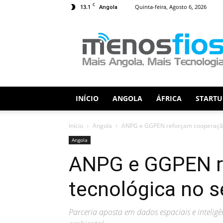
C
13.1
Quinta-feira, Agosto 6, 2026
Angola
Menos
Fios
INÍCIO
ANGOLA
ÁFRICA
STARTU
Início
Angola
ANPG e GGPEN reforçam cooperação t
Angola
ANPG e GGPEN r
tecnológica no s
Parceria aposta em dados espaciais e inteligê