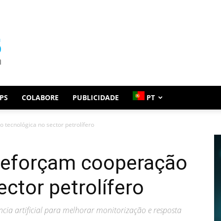
PS
COLABORE
PUBLICIDADE
PT
ecnológica no sector petrolífero
eforçam cooperação
ector petrolífero
ncia artificial para melhorar monitorização e resposta