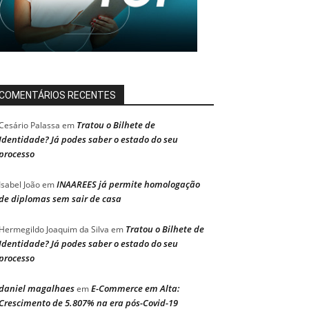
COMENTÁRIOS RECENTES
Tratou o Bilhete de
Cesário Palassa
em
Identidade? Já podes saber o estado do seu
processo
INAAREES já permite homologação
Isabel João
em
de diplomas sem sair de casa
Tratou o Bilhete de
Hermegildo Joaquim da Silva
em
Identidade? Já podes saber o estado do seu
processo
daniel magalhaes
E-Commerce em Alta:
em
Crescimento de 5.807% na era pós-Covid-19