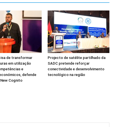
isa de transformar
Projecto de satélite partilhado da
turas em utilização
SADC pretende reforçar
ompetências e
conectividade e desenvolvimento
 económicos, defende
tecnológico na região
a New Cognito