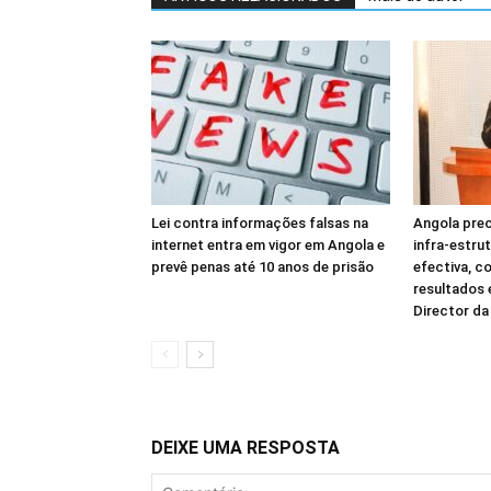
Lei contra informações falsas na
Angola prec
internet entra em vigor em Angola e
infra-estru
prevê penas até 10 anos de prisão
efectiva, c
resultados
Director d
DEIXE UMA RESPOSTA