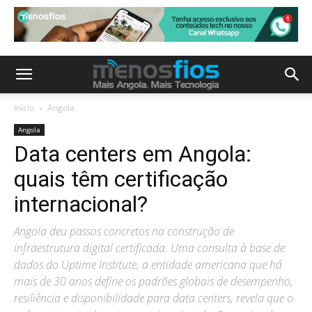
Início
Angola
Angola
Data centers em Angola:
quais têm certificação
internacional?
Angola deu passos concretos na construção de
infraestrutura digital certificada. Uma consulta à base de
dados do Uptime Institute, a entidade americana que há
mais de 30 anos define os padrões globais de desempenho,
resiliência e disponibilidade para data centers, revela que o