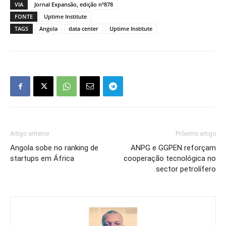
VIA
Jornal Expansão, edição nº878
FONTE
Uptime Institute
TAGS
Angola
data center
Uptime Institute
Artigo anterior
Próximo artigo
Angola sobe no ranking de
ANPG e GGPEN reforçam
startups em África
cooperação tecnológica no
sector petrolífero