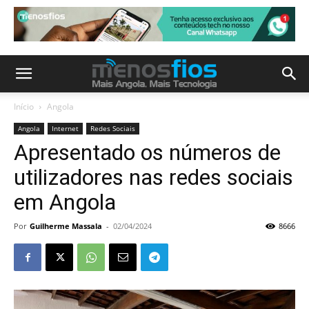
Início
Angola
Angola
Internet
Redes Sociais
Apresentado os números de
utilizadores nas redes sociais
em Angola
Por
Guilherme Massala
-
02/04/2024
8666