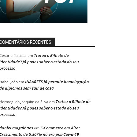
COMENTÁRIOS RECENTES
Tratou o Bilhete de
Cesário Palassa
em
Identidade? Já podes saber o estado do seu
processo
INAAREES já permite homologação
Isabel João
em
de diplomas sem sair de casa
Tratou o Bilhete de
Hermegildo Joaquim da Silva
em
Identidade? Já podes saber o estado do seu
processo
daniel magalhaes
E-Commerce em Alta:
em
Crescimento de 5.807% na era pós-Covid-19