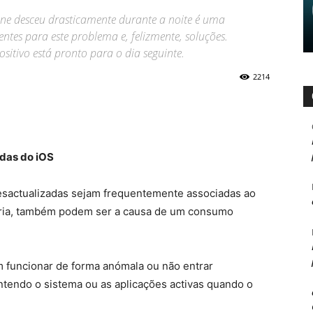
one desceu drasticamente durante a noite é uma
tes para este problema e, felizmente, soluções.
sitivo está pronto para o dia seguinte.
2214
adas do iOS
esactualizadas sejam frequentemente associadas ao
iária, também podem ser a causa de um consumo
funcionar de forma anómala ou não entrar
endo o sistema ou as aplicações activas quando o