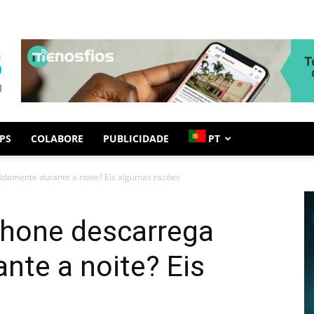
PS
COLABORE
PUBLICIDADE
PT
idamente durante a noite? Eis algumas razões
Phone descarrega
nte a noite? Eis