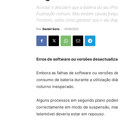
Acordar e descobrir que a bateria do seu iPh
frustração comum. Mas existem causas frequen
Portanto, saiba como garantir que o seu dispo
Por
Daniel Geto
-
18/08/2025
Erros de software ou versões desactualiz
Embora as falhas de software ou versões d
consumo de bateria durante a utilização d
noturno inesperado.
Alguns processos em segundo plano podem 
correctamente em modo de suspensão, mant
telemóvel deveria estar em repouso.