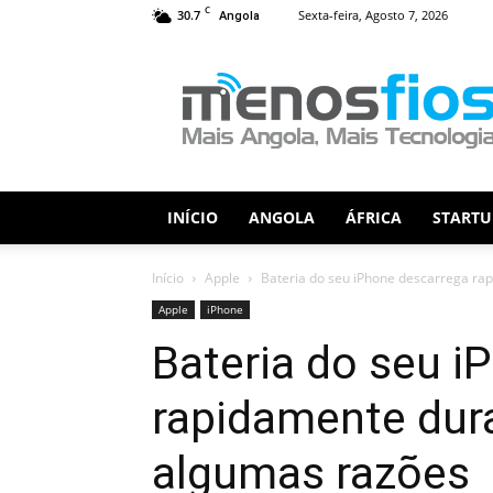
C
30.7
Sexta-feira, Agosto 7, 2026
Angola
Menos
Fios
INÍCIO
ANGOLA
ÁFRICA
STARTU
Início
Apple
Bateria do seu iPhone descarrega rap
Apple
iPhone
Bateria do seu i
rapidamente dura
algumas razões