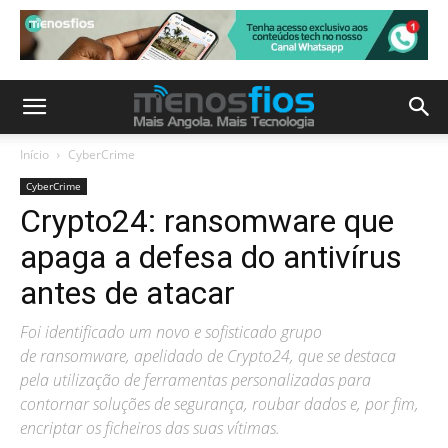
Início
CyberCrime
CyberCrime
Crypto24: ransomware que
apaga a defesa do antivírus
antes de atacar
Foi identificado um novo e sofisticado grupo
de ransomware, apelidado de Crypto24, que se destaca
pela utilização de ferramentas personalizadas para
contornar soluções de segurança, roubar dados e, por fim,
encriptar os ficheiros das suas vítimas.