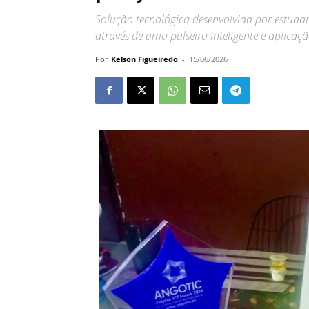
Solução tecnológica desenvolvida por estud
através de uma pulseira inteligente e aplicaç
Por
Kelson Figueiredo
-
15/06/2026