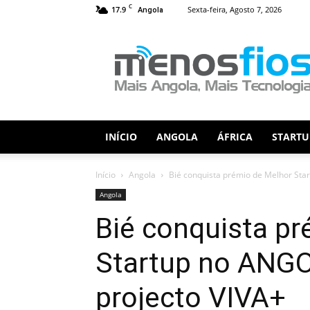
C
17.9
Sexta-feira, Agosto 7, 2026
Angola
Menos
Fios
INÍCIO
ANGOLA
ÁFRICA
STARTU
Início
Angola
Bié conquista prémio de Melhor Sta
Angola
Bié conquista pr
Startup no ANG
projecto VIVA+