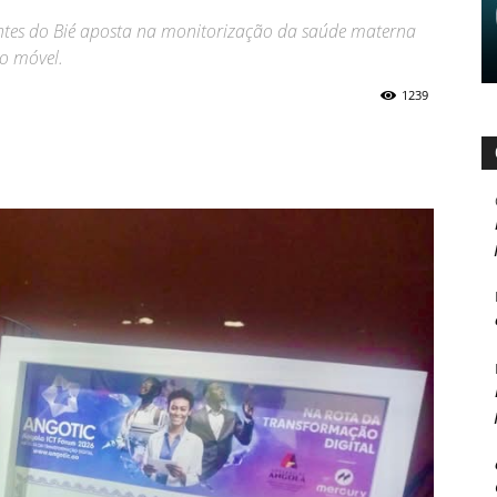
antes do Bié aposta na monitorização da saúde materna
ão móvel.
1239