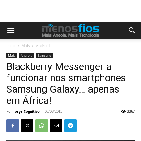
Início
Mais
Android
Mais
Android
Samsung
Blackberry Messenger a
funcionar nos smartphones
Samsung Galaxy… apenas
em África!
Por
Jorge Cognitivo
-
07/08/2013
3367