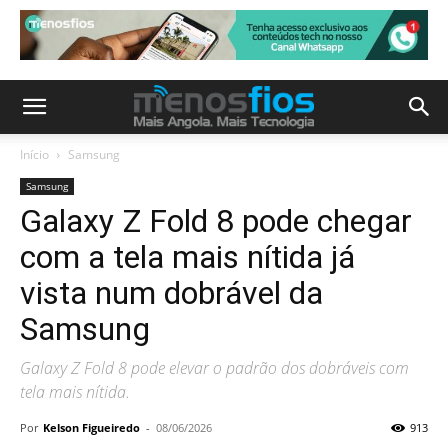
Início
Samsung
Samsung
Galaxy Z Fold 8 pode chegar
com a tela mais nítida já
vista num dobrável da
Samsung
Galaxy Z Fold 8 pode elevar o padrão dos dobráveis com
tela mais nítida.
Por
Kelson Figueiredo
-
08/06/2026
913