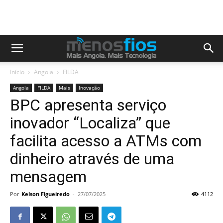
Início
Angola
FILDA
Angola
FILDA
Mais
Inovação
BPC apresenta serviço
inovador “Localiza” que
facilita acesso a ATMs com
dinheiro através de uma
mensagem
Por
Kelson Figueiredo
-
27/07/2025
4112