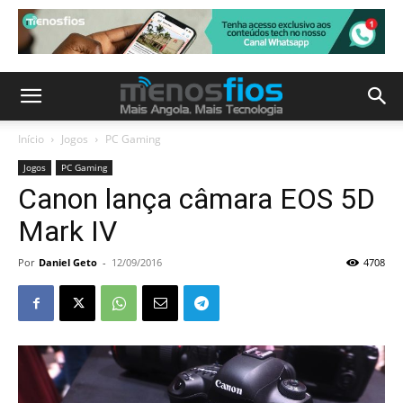
Início
Jogos
PC Gaming
Jogos
PC Gaming
Canon lança câmara EOS 5D
Mark IV
Por
Daniel Geto
-
12/09/2016
4708