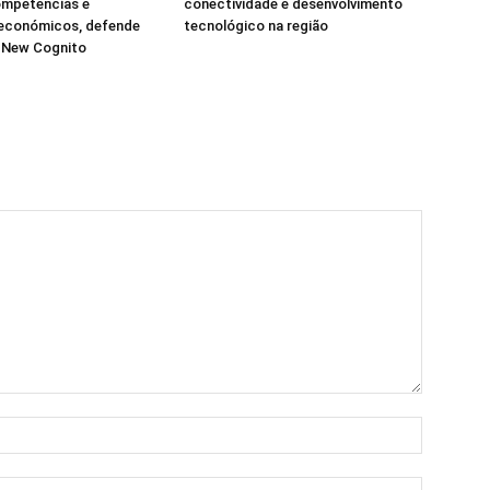
ompetências e
conectividade e desenvolvimento
 económicos, defende
tecnológico na região
a New Cognito