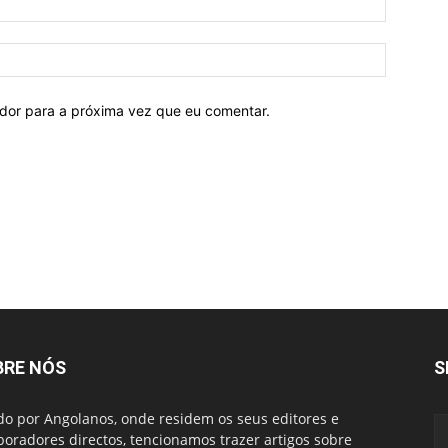
ador para a próxima vez que eu comentar.
BRE NÓS
S
do por Angolanos, onde residem os seus editores e
boradores directos, tencionamos trazer artigos sobre