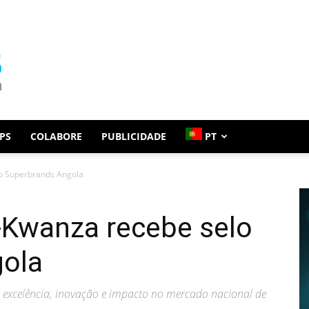
PS
COLABORE
PUBLICIDADE
PT
lo Superbrands Angola
 é-Kwanza recebe selo
ola
la excelência, inovação e impacto no mercado nacional de