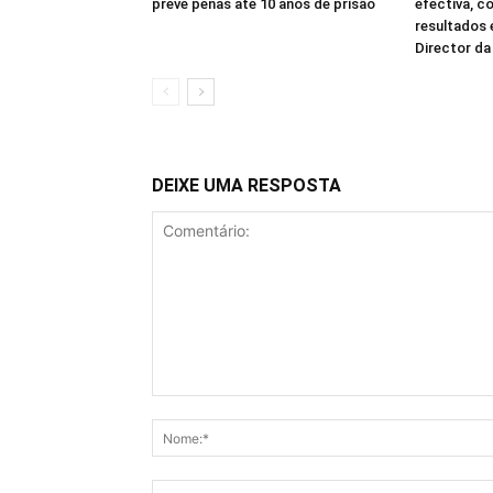
prevê penas até 10 anos de prisão
efectiva, c
resultados
Director d
DEIXE UMA RESPOSTA