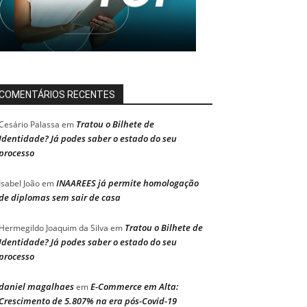
COMENTÁRIOS RECENTES
Tratou o Bilhete de
Cesário Palassa
em
Identidade? Já podes saber o estado do seu
processo
INAAREES já permite homologação
Isabel João
em
de diplomas sem sair de casa
Tratou o Bilhete de
Hermegildo Joaquim da Silva
em
Identidade? Já podes saber o estado do seu
processo
daniel magalhaes
E-Commerce em Alta:
em
Crescimento de 5.807% na era pós-Covid-19