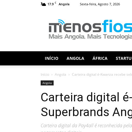
C
17.9
Sexta-feira, Agosto 7, 2026
Angola
Menos
Fios
INÍCIO
ANGOLA
ÁFRICA
STARTU
Início
Angola
Carteira digital é-Kwanza recebe se
Angola
Carteira digital
Superbrands Ang
Carteira digital da Pay4all é reconhecida pe