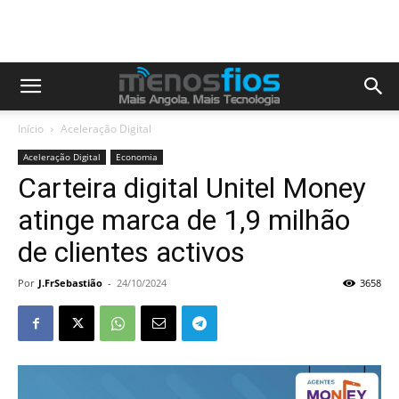
Início
Aceleração Digital
Aceleração Digital
Economia
Carteira digital Unitel Money
atinge marca de 1,9 milhão
de clientes activos
Por
J.FrSebastião
-
24/10/2024
3658