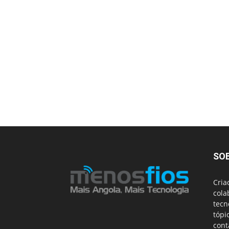
SO
Cria
cola
tecn
tópi
cont