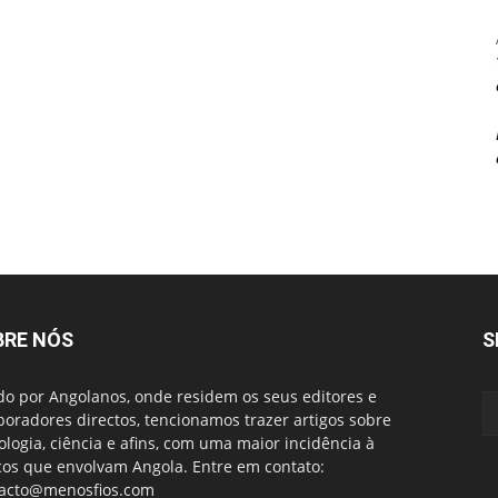
BRE NÓS
S
do por Angolanos, onde residem os seus editores e
boradores directos, tencionamos trazer artigos sobre
ologia, ciência e afins, com uma maior incidência à
cos que envolvam Angola. Entre em contato:
acto@menosfios.com