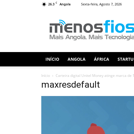
C
26.3
Sexta-feira, Agosto 7, 2026
Angola
Menos
Fios
INÍCIO
ANGOLA
ÁFRICA
STARTU
Início
Carteira digital Unitel Money atinge marca de 1
maxresdefault