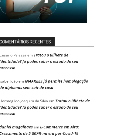
COMENTÁRIOS RECENTES
Tratou o Bilhete de
Cesário Palassa
em
Identidade? Já podes saber o estado do seu
processo
INAAREES já permite homologação
Isabel João
em
de diplomas sem sair de casa
Tratou o Bilhete de
Hermegildo Joaquim da Silva
em
Identidade? Já podes saber o estado do seu
processo
daniel magalhaes
E-Commerce em Alta:
em
Crescimento de 5.807% na era pós-Covid-19