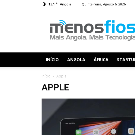
C
13.1
Quinta-feira, Agosto 6, 2026
Angola
Menos
Fios
INÍCIO
ANGOLA
ÁFRICA
STARTU
Início
Apple
APPLE