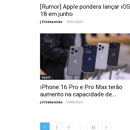
[Rumor] Apple pondera lançar iO
18 em junho
J.FrSebastião
-
30/01/2024
Apple
iPhone 16 Pro e Pro Max terão
aumento na capacidade de...
J.FrSebastião
-
05/08/2024
...
1
2
3
32