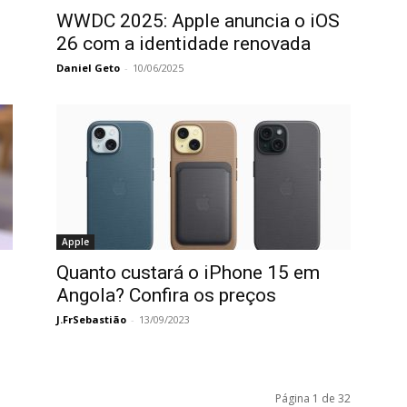
S
WWDC 2025: Apple anuncia o iOS
26 com a identidade renovada
Daniel Geto
-
10/06/2025
Apple
Quanto custará o iPhone 15 em
Angola? Confira os preços
J.FrSebastião
-
13/09/2023
Página 1 de 32