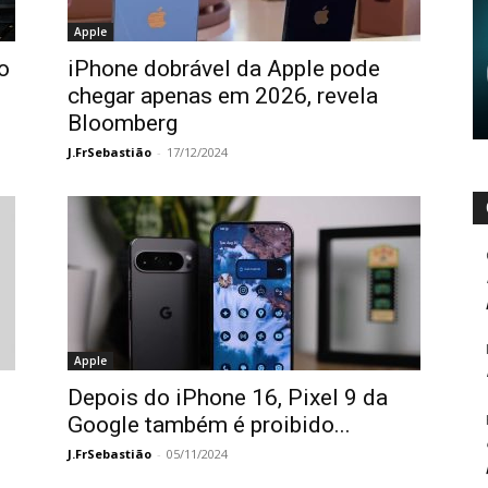
Apple
o
iPhone dobrável da Apple pode
chegar apenas em 2026, revela
Bloomberg
J.FrSebastião
-
17/12/2024
Apple
Depois do iPhone 16, Pixel 9 da
Google também é proibido...
J.FrSebastião
-
05/11/2024