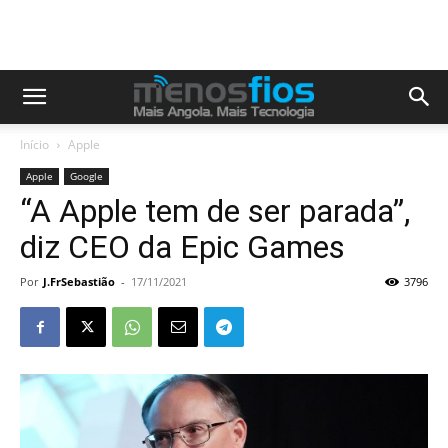
Início
Apple
Apple
Google
“A Apple tem de ser parada”,
diz CEO da Epic Games
Por
J.FrSebastião
-
17/11/2021
3796