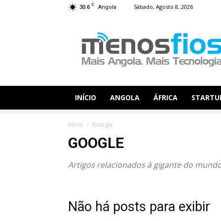
C
30.6
Sábado, Agosto 8, 2026
Angola
Menos
Fios
INÍCIO
ANGOLA
ÁFRICA
STARTU
Início
Google
GOOGLE
Artigos relacionados à gigante do mundo
Não há posts para exibir