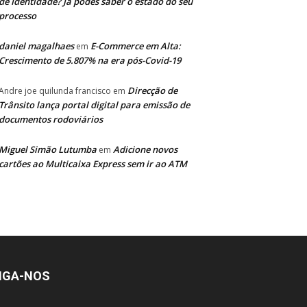
de Identidade? Já podes saber o estado do seu
processo
daniel magalhaes
E-Commerce em Alta:
em
Crescimento de 5.807% na era pós-Covid-19
Direcção de
Andre joe quilunda francisco
em
Trânsito lança portal digital para emissão de
documentos rodoviários
Miguel Simão Lutumba
Adicione novos
em
cartões ao Multicaixa Express sem ir ao ATM
IGA-NOS