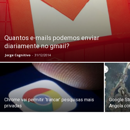
Quantos e-mails podemos enviar
diariamente no gmail?
Jorge Cognitivo
-
31/12/2014
Chrome vai permitir ‘trancar’ pesquisas mais
Google Str
privadas
Angola co