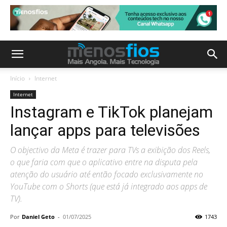
Início
Internet
Internet
Instagram e TikTok planejam
lançar apps para televisões
O objectivo da Meta é trazer para TVs a exibição dos Reels,
o que faria com que o aplicativo entre na disputa pela
atenção do usuário até então focado exclusivamente no
YouTube com o Shorts (que está já integrado aos apps de
TV).
Por
Daniel Geto
-
01/07/2025
1743