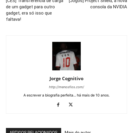
[CES] Transferência de carga
[Jogos] Project Shield, a nova
de um gadget para outro
consola da NVIDIA
gadget, era só isso que
faltava!
Jorge Cognitivo
http://menosfios.com/
A escrever a biografia perfeita... há mais de 10 anos.
ARTIGOS RELACIONADOS
Mais do autor