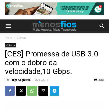
Início
Ciência
Ciência
[CES] Promessa de USB 3.0
com o dobro da
velocidade,10 Gbps.
Por
Jorge Cognitivo
-
08/01/2013
3683