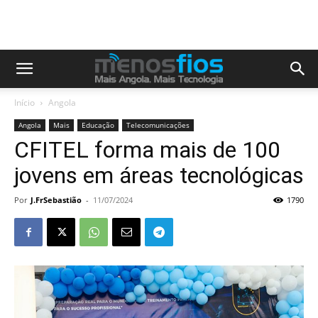
Início
Angola
Angola
Mais
Educação
Telecomunicações
CFITEL forma mais de 100
jovens em áreas tecnológicas
Por
J.FrSebastião
-
11/07/2024
1790