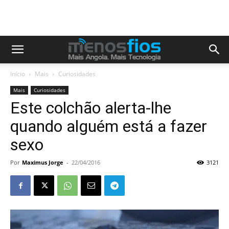
Início
Mais
Curiosidades
Mais
Curiosidades
Este colchão alerta-lhe
quando alguém está a fazer
sexo
Por
Maximus Jorge
-
22/04/2016
3121