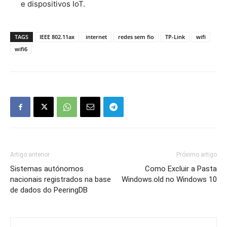
e dispositivos IoT.
TAGS
IEEE 802.11ax
internet
redes sem fio
TP-Link
wifi
wifi6
Artigo anterior
Próximo artigo
Sistemas autónomos
Como Excluir a Pasta
nacionais registrados na base
Windows.old no Windows 10
de dados do PeeringDB