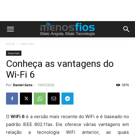
Início
Internet
Internet
Conheça as vantagens do
Wi-Fi 6
Por
Daniel Geto
-
19/07/2020
5876
O
WiFi 6
é a versão mais recente do WiFi e é baseado no
padrão IEEE 802.11ax. Ele oferece várias vantagens em
relação a tecnologia WiFi anterior, as quais