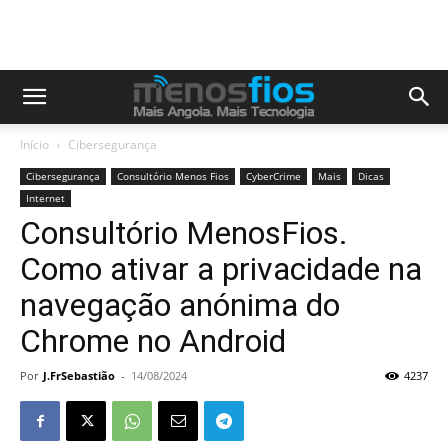
Início
Cibersegurança
Cibersegurança
Consultório Menos Fios
CyberCrime
Mais
Dicas
Internet
Consultório MenosFios.
Como ativar a privacidade na
navegação anónima do
Chrome no Android
Por
J.FrSebastião
-
14/08/2024
4237