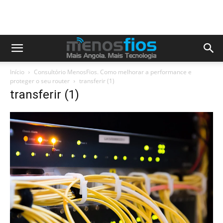
Início
Consultório MenosFios. Como melhorar a performance e
proteger o seu router
transferir (1)
transferir (1)