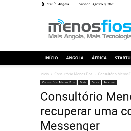
C
13.6
Sábado, Agosto 8, 2026
Angola
Menos
Fios
INÍCIO
ANGOLA
ÁFRICA
STARTU
Início
Consultório Menos Fios
Consultório MenosF
Consultório Menos Fios
Mais
Dicas
Internet
Consultório Men
recuperar uma c
Messenger