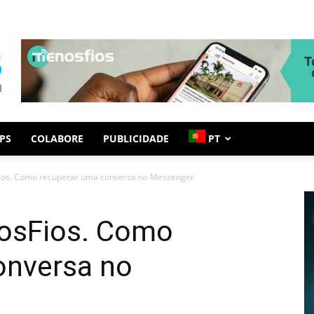
PS
COLABORE
PUBLICIDADE
PT
ios. Como recuperar uma conversa no Messenger
osFios. Como
onversa no