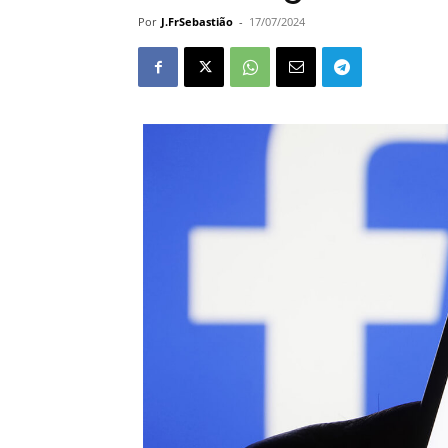
Por
J.FrSebastião
-
17/07/2024