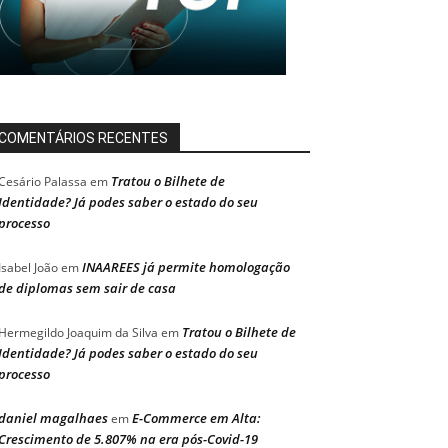
COMENTÁRIOS RECENTES
Tratou o Bilhete de
Cesário Palassa
em
Identidade? Já podes saber o estado do seu
processo
INAAREES já permite homologação
Isabel João
em
de diplomas sem sair de casa
Tratou o Bilhete de
Hermegildo Joaquim da Silva
em
Identidade? Já podes saber o estado do seu
processo
daniel magalhaes
E-Commerce em Alta:
em
Crescimento de 5.807% na era pós-Covid-19