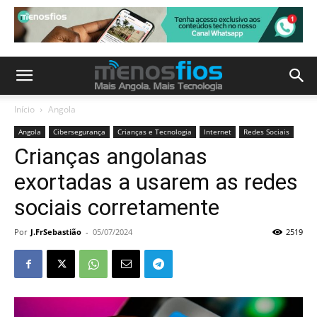
Início
Angola
Angola
Cibersegurança
Crianças e Tecnologia
Internet
Redes Sociais
Crianças angolanas
exortadas a usarem as redes
sociais corretamente
Por
J.FrSebastião
-
05/07/2024
2519