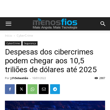
Início
CyberCrime
CyberCrime
Segurança
Despesas dos cibercrimes
podem chegar aos 10,5
triliões de dólares até 2025
Por
J.FrSebastião
-
10/01/2022
2887