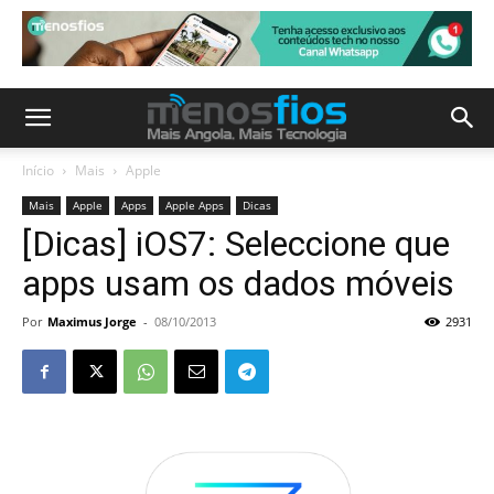
Início
Mais
Apple
Mais
Apple
Apps
Apple Apps
Dicas
[Dicas] iOS7: Seleccione que
apps usam os dados móveis
Por
Maximus Jorge
-
08/10/2013
2931