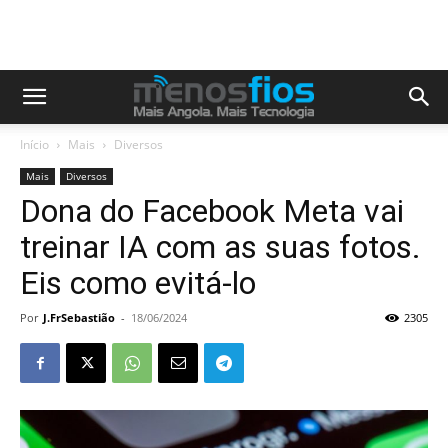
Início
Mais
Diversos
Mais
Diversos
Dona do Facebook Meta vai
treinar IA com as suas fotos.
Eis como evitá-lo
Por
J.FrSebastião
-
18/06/2024
2305