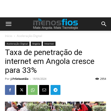
Início
Aceleração Digital
Aceleração Digital
Angola
Internet
Taxa de penetração de
internet em Angola cresce
para 33%
Por
J.FrSebastião
-
18/06/2024
2954