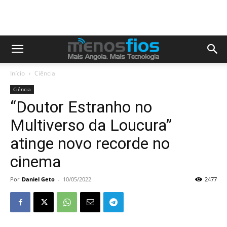
Início
Ciência
Ciência
“Doutor Estranho no
Multiverso da Loucura”
atinge novo recorde no
cinema
Por
Daniel Geto
-
10/05/2022
2477