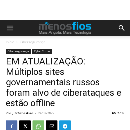
Início
Cibersegurança
Cibersegurança
CyberCrime
EM ATUALIZAÇÃO:
Múltiplos sites
governamentais russos
foram alvo de ciberataques e
estão offline
Por
J.FrSebastião
-
24/02/2022
2709