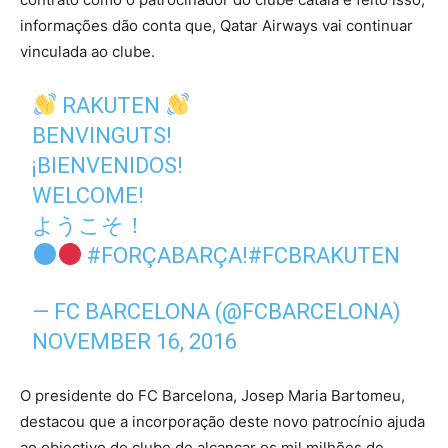
informações dão conta que, Qatar Airways vai continuar
vinculada ao clube.
RAKUTEN
BENVINGUTS!
¡BIENVENIDOS!
WELCOME!
ようこそ！
#FORÇABARÇA
!
#FCBRAKUTEN
— FC BARCELONA (@FCBARCELONA)
NOVEMBER 16, 2016
O presidente do FC Barcelona, Josep Maria Bartomeu,
destacou que a incorporação deste novo patrocínio ajuda
ao objectivo do clube de alcançar os mil milhões de