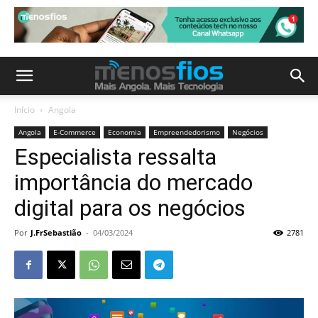
Início
Angola
Angola
E-Commerce
Economia
Empreendedorismo
Negócios
Especialista ressalta
importância do mercado
digital para os negócios
Por
J.FrSebastião
-
04/03/2024
2781